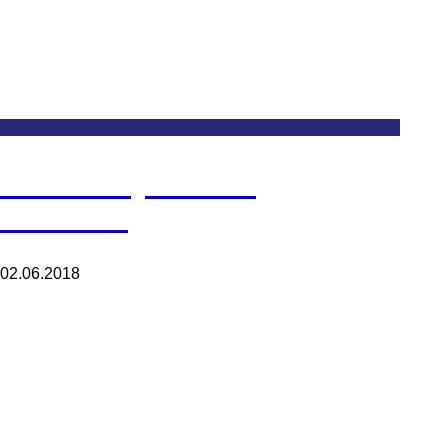
Machinery & Gear
Producing
02.06.2018