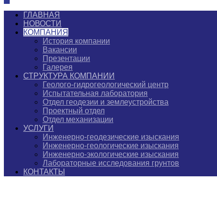
ГЛАВНАЯ
НОВОСТИ
КОМПАНИЯ
История компании
Вакансии
Презентации
Галерея
СТРУКТУРА КОМПАНИИ
Геолого-гидрогеологический центр
Испытательная лаборатория
Отдел геодезии и землеустройства
Проектный отдел
Отдел механизации
УСЛУГИ
Инженерно-геодезические изыскания
Инженерно-геологические изыскания
Инженерно-экологические изыскания
Лабораторные исследования грунтов
КОНТАКТЫ